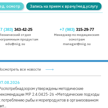
ед. осмотр
Запись на прием к врачу/мед.услугу
7 (383)
343-42-25
+7 (983)
315-29-77
Технический отдел
Менеджер по медицинским
рограммным продуктам
осмотрам
edu@niig.su
manager@niig.su
Посмотреть все новости
07.08.2026
Роспотребнадзором утверждены методические
рекомендации МР 2.4.0425-26 «Методические подходы
к потреблению рыбы и морепродуктов в организованном
ит...