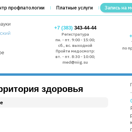
нтр профпатологии
Платные услуги
Запись на м
+7 (383)
343-44-44
Регистратура
+
пн. - пт. 9:00 - 15:00;
сб., вс. выходной
по п
Пройти медосмотр:
вт. - пт. 8:30 - 10:00;
med@niig.su
рритория здоровья
те
п