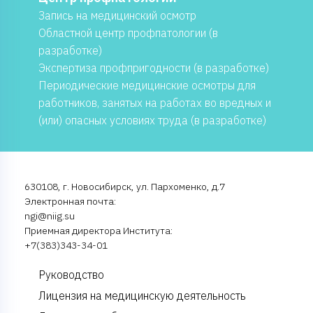
Запись на медицинский осмотр
Областной центр профпатологии (в
разработке)
Экспертиза профпригодности (в разработке)
Периодические медицинские осмотры для
работников, занятых на работах во вредных и
(или) опасных условиях труда (в разработке)
630108, г. Новосибирск, ул. Пархоменко, д.7
Электронная почта:
ngi@niig.su
Приемная директора Института:
+7(383)343-34-01
Руководство
Лицензия на медицинскую деятельность